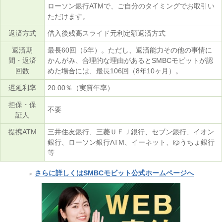
ローソン銀行ATMで、ご自分のタイミングでお取引い
ただけます。
返済方式
借入後残高スライド元利定額返済方式
返済期
最長60回（5年）。ただし、返済能力その他の事情に
間・返済
かんがみ、合理的な理由があるとSMBCモビットが認
回数
めた場合には、最長106回（8年10ヶ月）。
遅延利率
20.00％（実質年率）
担保・保
不要
証人
提携ATM
三井住友銀行、三菱ＵＦＪ銀行、セブン銀行、イオン
銀行、ローソン銀行ATM、イーネット、ゆうちょ銀行
等
さらに詳しくはSMBCモビット公式ホームページへ
＞