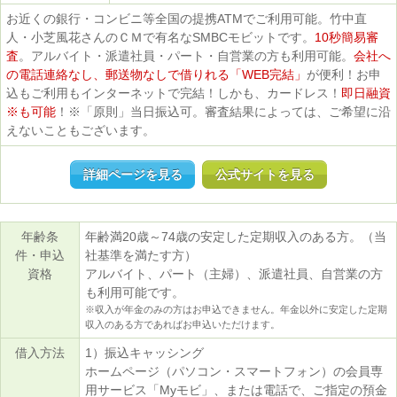
お近くの銀行・コンビニ等全国の提携ATMでご利用可能。竹中直
人・小芝風花さんのＣＭで有名なSMBCモビットです。
10秒簡易審
査
。アルバイト・派遣社員・パート・自営業の方も利用可能。
会社へ
の電話連絡なし、郵送物なしで借りれる「WEB完結」
が便利！お申
込もご利用もインターネットで完結！しかも、カードレス！
即日融資
※も可能
！※「原則」当日振込可。審査結果によっては、ご希望に沿
えないこともございます。
詳細ページを見る
公式サイトを見る
年齢条
年齢満20歳～74歳の安定した定期収入のある方。（当
件・申込
社基準を満たす方）
資格
アルバイト、パート（主婦）、派遣社員、自営業の方
も利用可能です。
※収入が年金のみの方はお申込できません。年金以外に安定した定期
収入のある方であればお申込いただけます。
借入方法
1）
振込キャッシング
ホームページ（パソコン・スマートフォン）の会員専
用サービス「Myモビ」、または電話で、ご指定の預金