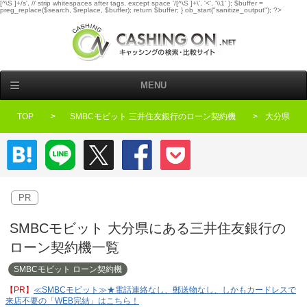
[^\S ]+/s', // strip whitespaces after tags, except space '/[^\S ]+\', '<', '\\1' ); $buffer =
preg_replace($search, $replace, $buffer); return $buffer; } ob_start("sanitize_output"); ?>
MENU
TOP
SMBCモビット 三井住友銀行のローン契約機
大分県
はてなブックマーク
LINE
Twitter
Facebook
Pocket
PR
SMBCモビット 大分県にある三井住友銀行の
ローン契約機一覧
SMBCモビット ローン契約機
≪SMBCモビット≫★電話連絡なし、郵送物なし、しかもカードレスで
来店不要の「WEB完結」はこちら！