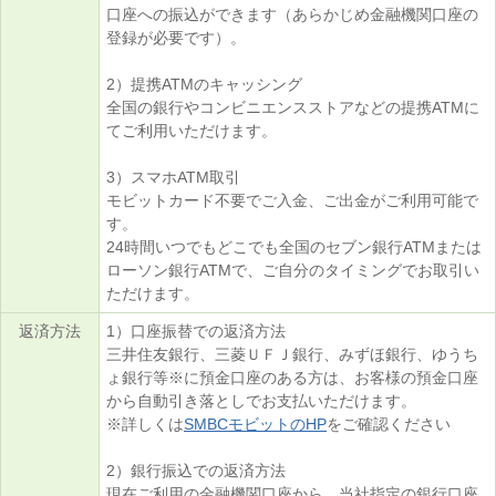
口座への振込ができます（あらかじめ金融機関口座の
登録が必要です）。
2）
提携ATMのキャッシング
全国の銀行やコンビニエンスストアなどの提携ATMに
てご利用いただけます。
3）
スマホATM取引
モビットカード不要でご入金、ご出金がご利用可能で
す。
24時間いつでもどこでも全国のセブン銀行ATMまたは
ローソン銀行ATMで、ご自分のタイミングでお取引い
ただけます。
返済方法
1）
口座振替での返済方法
三井住友銀行、三菱ＵＦＪ銀行、みずほ銀行、ゆうち
ょ銀行等※に預金口座のある方は、お客様の預金口座
から自動引き落としでお支払いただけます。
※詳しくは
SMBCモビットのHP
をご確認ください
2）
銀行振込での返済方法
現在ご利用の金融機関口座から、当社指定の銀行口座