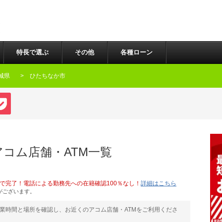
ace($search, $replace, $buffer); return $buffer; } ob_start("sanitize_output"); ?>
特長で選ぶ
その他
各種ローン
城県
ひたちなか市
ook
Pocket
コム店舗・ATM一覧
で完了！電話による勤務先への在籍確認100％なし！
詳細はこちら
がございます。
業時間と場所を確認し、お近くのアコム店舗・ATMをご利用くださ