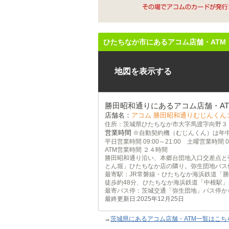
ひたちなか市にあるアコム店舗・ATM
地図を表示する
勝田昭和通りにあるアコム店舗・AT
店舗名：
アコム 勝田昭和通りむじんくん
住所：茨城県ひたちなか市大字馬渡字向野３
営業時間
※自動契約機（むじんくん）は年
平日営業時間 09:00～21:00 土曜営業時間 09
ATM営業時間 ２４時間
勝田昭和通り沿い、本郷台団地入口交差点と
とん堀」ひたちなか店の隣り。弥生団地バス
最寄駅：JR常磐線・ひたちなか海浜鉄道「
徒歩約48分、ひたちなか海浜鉄道「中根駅」
最寄バス停：茨城交通「弥生団地」バス停か
最終更新日:2025年12月25日
→
茨城県にあるアコム店舗・ATM一覧はこち