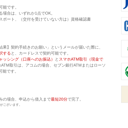
可能です。
る場合は、いずれか1点でOK。
スポート、（交付を受けていない方は）資格確認書
結果】契約手続きのお願い」というメールが届いた際に、
択する
と、カードレスで契約可能です。
ャッシング（口座へのお振込）
と
スマホATM取引（現金で
ATM取引は、アコムの場合、セブン銀行ATMまたはローソ
用可能です。
みの場合、申込から借入まで
最短20分
で完了。
がございます。