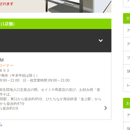
大
（1店舗）
ア
ア
プ
M
コーナー
８９３
中無休（年末年始は除く）
:00～21:00 日・祝営業時間 09:00～21:00
レ
弥生団地入口交差点の間。セイミヤ馬渡店の並び。お好み焼「道
停そば。
勝田駅」東口から徒歩約45分、ひたちなか海浜鉄道「金上駅」から
お
から徒歩約47分
ら徒歩約1分
ら
S