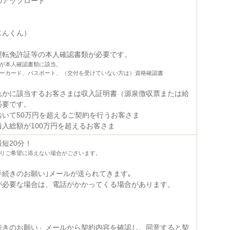
のアップロード
じんくん）
運転免許証等の本人確認書類が必要です。
が本人確認書類に該当。
ーカード、パスポート、（交付を受けていない方は）資格確認書
れかに該当するお客さまは収入証明書（源泉徴収票または給
必要です。
おいて50万円を超えるご契約を行うお客さま
入総額が100万円を超えるお客さま
短20分！
りご希望に添えない場合がございます。
手続きのお願い｣メールが送られてきます｡
が必要な場合は、電話がかかってくる場合があります。
続きのお願い」メールから契約内容を確認し、同意すると契