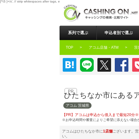
[^\S ]+/s', // strip whitespaces after tags, except space '/[^\S ]+\', '<', '\\1' ); $buffer = preg_repl
系列で選ぶ
申込者別で選ぶ
TOP
アコム店舗・ATM
茨
はてなブックマーク
LINE
Twitter
Faceb
PR
ひたちなか市にあるア
アコム 茨城県
アコムは申込から借入まで最短20分※
※お申込時間や審査によりご希望に添えない場合
アコムはひたちなか市に
1店舗
ございます。営
い。