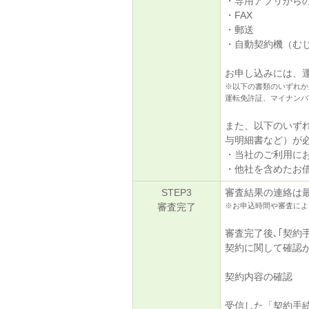
・専用アプリから
・FAX
・郵送
・自動契約機（む
お申し込みには、
※以下の書類のいずれか
運転免許証、マイナンバ
また、以下のいず
与明細書など）が
・当社のご利用に
・他社を含めたお借
STEP3
審査結果の連絡は最
審査完了
※お申込時間や審査によ
審査完了後､｢契約
契約に関して確認
契約内容の確認
受信した「契約手