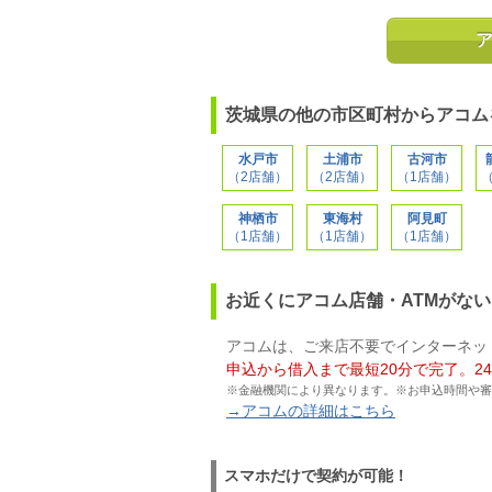
茨城県の他の市区町村からアコム
水戸市
土浦市
古河市
（2店舗）
（2店舗）
（1店舗）
神栖市
東海村
阿見町
（1店舗）
（1店舗）
（1店舗）
お近くにアコム店舗・ATMがな
アコムは、ご来店不要でインターネッ
申込から借入まで最短20分で完了。2
※金融機関により異なります。※お申込時間や審
→アコムの詳細はこちら
スマホだけで契約が可能！