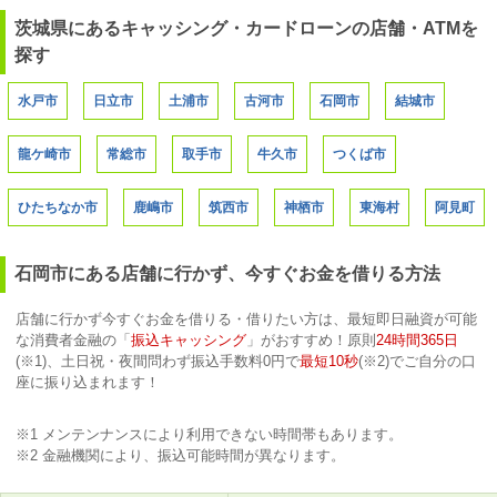
茨城県にあるキャッシング・カードローンの店舗・ATMを
探す
水戸市
日立市
土浦市
古河市
石岡市
結城市
龍ケ崎市
常総市
取手市
牛久市
つくば市
ひたちなか市
鹿嶋市
筑西市
神栖市
東海村
阿見町
石岡市にある店舗に行かず、今すぐお金を借りる方法
店舗に行かず今すぐお金を借りる・借りたい方は、最短即日融資が可能
な消費者金融の「
振込キャッシング
」がおすすめ！原則
24時間365日
(※1)、土日祝・夜間問わず振込手数料0円で
最短10秒
(※2)でご自分の口
座に振り込まれます！
※1 メンテンナンスにより利用できない時間帯もあります。
※2 金融機関により、振込可能時間が異なります。