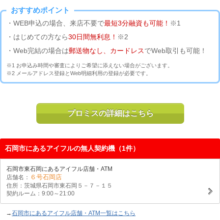
おすすめポイント
・WEB申込の場合、来店不要で
最短3分融資も可能！
※1
・はじめての方なら
30日間無利息！
※2
・Web完結の場合は
郵送物なし、カードレス
でWeb取引も可能！
※1 お申込み時間や審査によりご希望に添えない場合がございます。
※2 メールアドレス登録とWeb明細利用の登録が必要です。
プロミスの詳細はこちら
石岡市にあるアイフルの無人契約機（1件）
石岡市東石岡にあるアイフル店舗・ATM
６号石岡店
店舗名：
住所：茨城県石岡市東石岡５－７－１５
契約ルーム：9:00～21:00
→
石岡市にあるアイフル店舗・ATM一覧はこちら