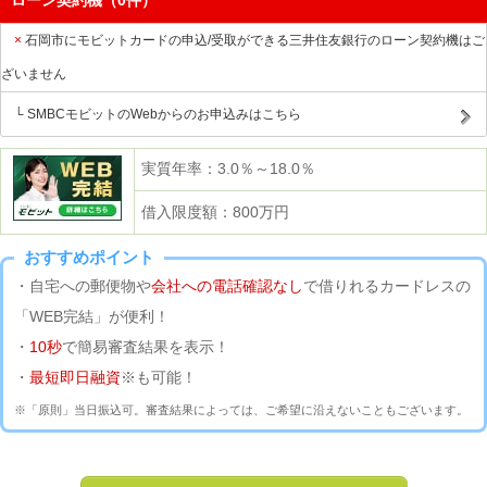
ローン契約機（0件）
石岡市にモビットカードの申込/受取ができる三井住友銀行のローン契約機はご
ざいません
SMBCモビットのWebからのお申込みはこちら
実質年率：3.0％～18.0％
借入限度額：800万円
おすすめポイント
・自宅への郵便物や
会社への電話確認なし
で借りれるカードレスの
「WEB完結」が便利！
・
10秒
で簡易審査結果を表示！
・
最短即日融資
※も可能！
※「原則」当日振込可。審査結果によっては、ご希望に沿えないこともございます。