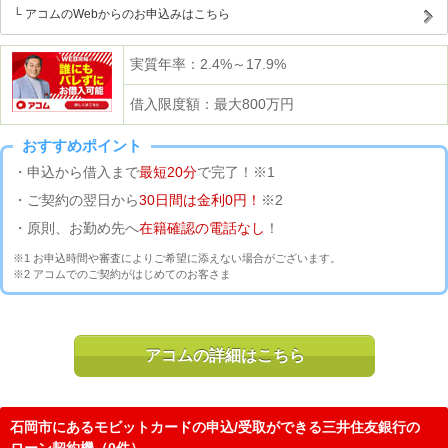
アコムのWebからのお申込みはこちら
実質年率：2.4%～17.9%
借入限度額：最大800万円
おすすめポイント
・申込から借入まで
最短20分
で完了！※1
・ご契約の翌日から
30日間は金利0円！
※2
・原則、お勤め先へ
在籍確認の電話なし
！
※1 お申込時間や審査によりご希望に添えない場合がございます。
※2 アコムでのご契約がはじめてのお客さま
アコムの詳細はこちら
石岡市にあるモビットカードの申込/受取ができる三井住友銀行の