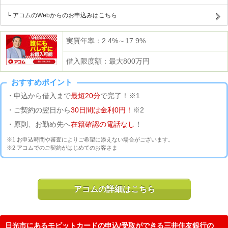
アコムのWebからのお申込みはこちら
実質年率：2.4%～17.9%
借入限度額：最大800万円
おすすめポイント
・申込から借入まで
最短20分
で完了！※1
・ご契約の翌日から
30日間は金利0円！
※2
・原則、お勤め先へ
在籍確認の電話なし
！
※1 お申込時間や審査によりご希望に添えない場合がございます。
※2 アコムでのご契約がはじめてのお客さま
アコムの詳細はこちら
日光市にあるモビットカードの申込/受取ができる三井住友銀行の