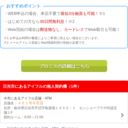
おすすめポイント
・WEB申込の場合、来店不要で
最短3分融資も可能！
※1
・はじめての方なら
30日間無利息！
※2
・Web完結の場合は
郵送物なし、カードレス
でWeb取引も可能！
※1 お申込み時間や審査によりご希望に添えない場合がございます。
※2 メールアドレス登録とWeb明細利用の登録が必要です。
プロミスの詳細はこちら
日光市にあるアイフルの無人契約機（1件）
今市にあるアイフル店舗・ATM
４６１号今市店
店舗名：
住所：栃木県日光市芹沼字鳥屋場１４５０－１ センショープラザ内貸店
舗１F
契約ルーム：9:00～21:00