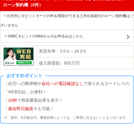
ローン契約機（0件）
日光市にモビットカードの申込/受取ができる三井住友銀行のローン契約機はご
ざいません
SMBCモビットのWebからのお申込みはこちら
実質年率：3.0％～18.0％
借入限度額：800万円
おすすめポイント
・自宅への郵便物や
会社への電話確認なし
で借りれるカードレスの
「WEB完結」が便利！
・
10秒
で簡易審査結果を表示！
・
最短即日融資
※も可能！
※「原則」当日振込可。審査結果によっては、ご希望に沿えないこともございます。