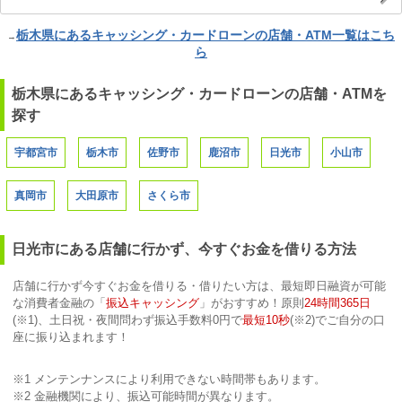
栃木県にあるキャッシング・カードローンの店舗・ATM一覧はこち
→
ら
栃木県にあるキャッシング・カードローンの店舗・ATMを
探す
宇都宮市
栃木市
佐野市
鹿沼市
日光市
小山市
真岡市
大田原市
さくら市
日光市にある店舗に行かず、今すぐお金を借りる方法
店舗に行かず今すぐお金を借りる・借りたい方は、最短即日融資が可能
な消費者金融の「
振込キャッシング
」がおすすめ！原則
24時間365日
(※1)、土日祝・夜間問わず振込手数料0円で
最短10秒
(※2)でご自分の口
座に振り込まれます！
※1 メンテンナンスにより利用できない時間帯もあります。
※2 金融機関により、振込可能時間が異なります。