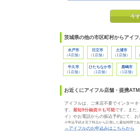
今
茨城県の他の市区町村からアイフ
水戸市
日立市
土浦市
（4店舗）
（1店舗）
（1店舗）
牛久市
ひたちなか市
鹿嶋市
（1店舗）
（1店舗）
（1店舗）
お近くにアイフル店舗・提携AT
アイフルは、ご来店不要でインターネ
す。
最短9分融資※も可能
です。また
イ）やお電話からの振込予約にて、お
※申込手続き完了時点から計測した最短時間であ
→アイフルのお申込みはこちらから