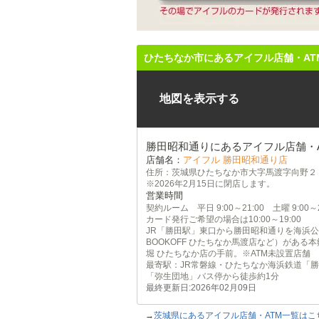
ひたちなか市にあるアイフル店舗・AT
地図を表示する
勝田昭和通りにあるアイフル店舗・A
店舗名：
アイフル 勝田昭和通り店
住所：茨城県ひたちなか市大字馬渡字向野２
※2026年2月15日に閉店します。
営業時間
契約ルーム 平日 9:00～21:00 土曜 9:00～21
カード発行ご希望の場合は10:00～19:00
JR「勝田駅」東口から勝田昭和通りを海浜
BOOKOFF ひたちなか馬渡店など）がある
堀 ひたちなか店の手前。※ATM未設置店舗
最寄駅：JR常磐線・ひたちなか海浜鉄道「勝
「弥生団地」バス停から徒歩約1分
最終更新日:2026年02月09日
→
茨城県にあるアイフル店舗・ATM一覧はこ