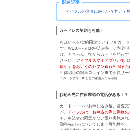
関連記事
→ アイフルの審査は厳しい？甘い？
カードレス契約も可能！
WEBからの契約限定でアイフルカー
す。WEBからのお申込み後、ご契約
け。もちろん、後からカードを発行す
さらに、
アイフルスマホアプリがあれ
取引」をお近くのセブン銀行ATMまたは
生体認証の簡単ログイン※で会員サー
※カード番号・IDなどの都度入力が不要
お勤め先に在籍確認の電話がある！？
カードローンのお申し込み後、審査完
が、
アイフルは、お申込の際に勤務先
も、申込者の同意がない限り実施され
勤務先の人にバレてしまう可能性を少