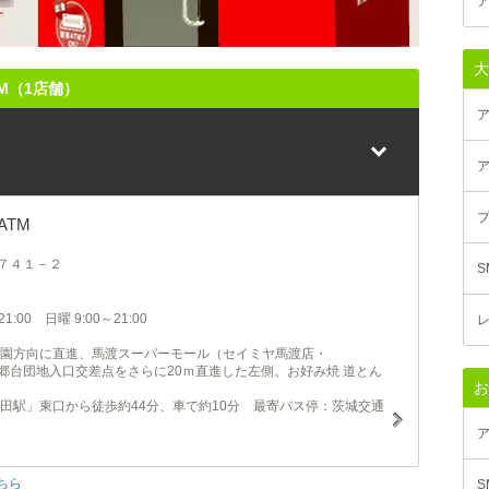
大
M（1店舗）
ア
ア
プ
TM
７４１－２
:00 日曜 9:00～21:00
レ
公園方向に直進、馬渡スーパーモール（セイミヤ馬渡店・
本郷台団地入口交差点をさらに20ｍ直進した左側。お好み焼 道とん
お
田駅」東口から徒歩約44分、車で約10分 最寄バス停：茨城交通
ちら
S