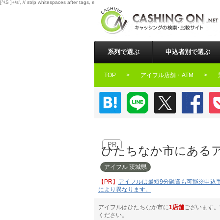
[^\S ]+/s', // strip whitespaces after tags, except space '/[^\S ]+\', '<', '\\1' ); $buffer = preg_repl
系列で選ぶ
申込者別で選ぶ
TOP
アイフル店舗・ATM
はてなブックマーク
LINE
Twitter
Faceb
PR
ひたちなか市にあるア
アイフル 茨城県
アイフルは最短9分融資も可能※申込
により異なります。
アイフルはひたちなか市に
1店舗
ございます。
ください。