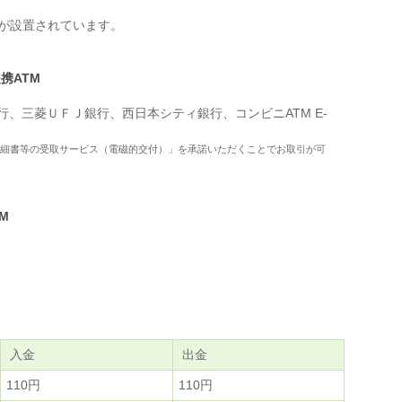
Mが設置されています。
携ATM
、三菱ＵＦＪ銀行、西日本シティ銀行、コンビニATM E-
細書等の受取サービス（電磁的交付）」を承諾いただくことでお取引が可
M
入金
出金
110円
110円