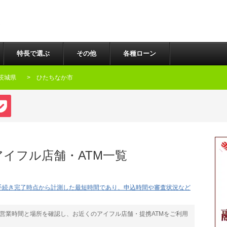
ace($search, $replace, $buffer); return $buffer; } ob_start("sanitize_output"); ?>
特長で選ぶ
その他
各種ローン
茨城県
ひたちなか市
ook
Pocket
イフル店舗・ATM一覧
手続き完了時点から計測した最短時間であり、申込時間や審査状況など
営業時間と場所を確認し、お近くのアイフル店舗・提携ATMをご利用